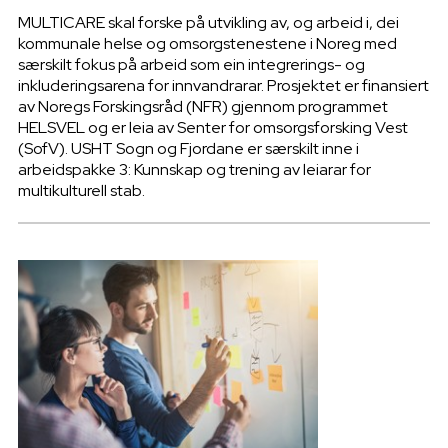
MULTICARE skal forske på utvikling av, og arbeid i, dei
kommunale helse og omsorgstenestene i Noreg med
særskilt fokus på arbeid som ein integrerings- og
inkluderingsarena for innvandrarar. Prosjektet er finansiert
av Noregs Forskingsråd (NFR) gjennom programmet
HELSVEL og er leia av Senter for omsorgsforsking Vest
(SofV). USHT Sogn og Fjordane er særskilt inne i
arbeidspakke 3: Kunnskap og trening av leiarar for
multikulturell stab.