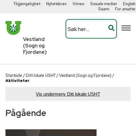
Tilgjengelighet
Nyhetsbrev
Vimeo
Sosiale medier
English
Saami
For ansatte
Vestland
(Sogn og
Fjordane)
Startside
/
Ditt lokale USHT
/
Vestland (Sogn og Fjordane)
/
Aktiviteter
Vis undermeny Ditt lokale USHT
Pågående