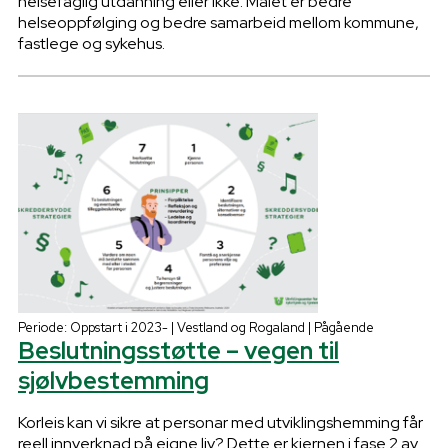
helsefaglig utdanning eller ikke. Målet er bedre
helseoppfølging og bedre samarbeid mellom kommune,
fastlege og sykehus.
Periode: Oppstart i 2023- | Vestland og Rogaland | Pågående
Beslutningsstøtte – vegen til
sjølvbestemming
Korleis kan vi sikre at personar med utviklingshemming får
reell innverknad på eigne liv? Dette er kjernen i fase 2 av