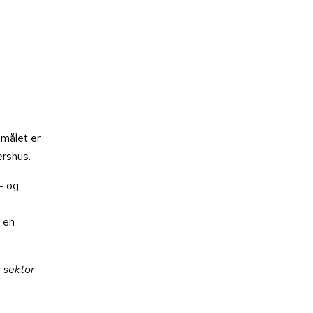
dmålet er
ershus.
- og
e en
r
sektor