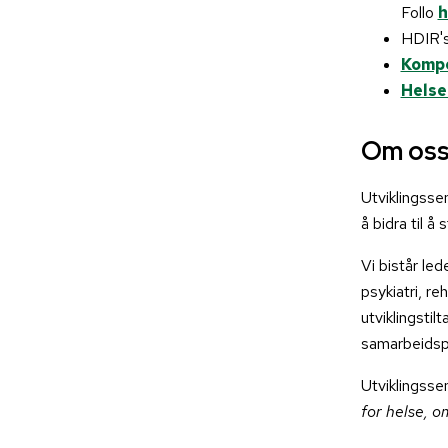
Follo
h
HDIR's
Kompe
Hels
Om os
Utviklingsse
å bidra til 
Vi bistår le
psykiatri, r
utviklingsti
samarbeidspa
Utviklingssen
for helse, 