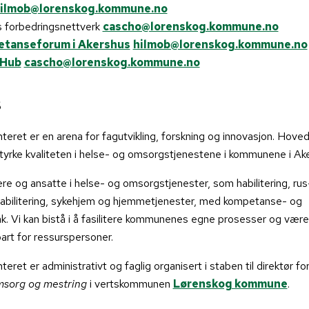
ilmob@lorenskog.kommune.no
 forbedringsnettverk
cascho@lorenskog.kommune.no
tanseforum i Akershus
hilmob@lorenskog.kommune.no
eHub
cascho@lorenskog.kommune.no
s
nteret er en arena for fagutvikling, forskning og innovasjon. Hove
å styrke kvaliteten i helse- og omsorgstjenestene i kommunene i Ak
dere og ansatte i helse- og omsorgstjenester, som habilitering, rus
ehabilitering, sykehjem og hjemmetjenester, med kompetanse- og
ltak. Vi kan bistå i å fasilitere kommunenes egne prosesser og vær
rt for ressurspersoner.
teret er administrativt og faglig organisert i staben til direktør fo
omsorg og mestring
i vertskommunen
Lørenskog kommune
.