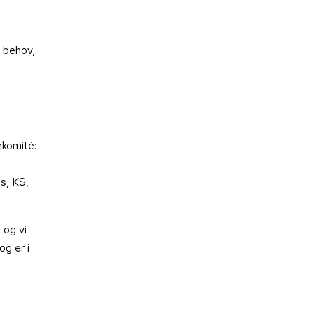
e behov,
mkomitè:
s, KS,
 og vi
g er i