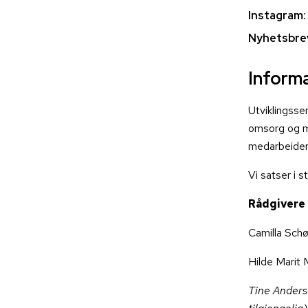
Instagram:
Nyhetsbre
Inform
Utviklingsse
omsorg og me
medarbeider
Vi satser i 
Rådgivere 
Camilla Sch
Hilde Marit
Tine Ander