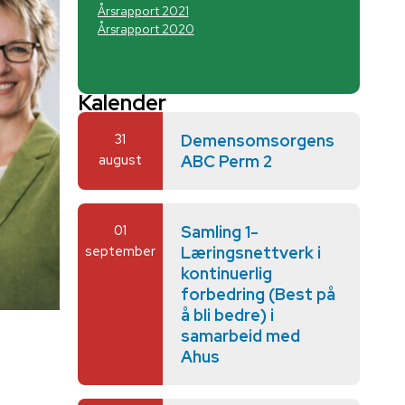
Årsrapport 2021
Årsrapport 2020
Kalender
31
Demensomsorgens
august
ABC Perm 2
01
Samling 1-
september
Læringsnettverk i
kontinuerlig
forbedring (Best på
å bli bedre) i
samarbeid med
Ahus