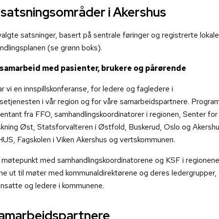
 satsningsområder i Akershus
valgte satsninger, basert på sentrale føringer og registrerte lokal
andlingsplanen (se grønn boks).
i samarbeid med pasienter, brukere og pårørende
 vi en innspillskonferanse, for ledere og fagledere i
tjenesten i vår region og for våre samarbeidspartnere. Progra
entant fra FFO, samhandlingskoordinatorer i regionen, Senter for
ning Øst, Statsforvalteren i Østfold, Buskerud, Oslo og Akershu
US, Fagskolen i Viken Akershus og vertskommunen.
ig møtepunkt med samhandlingskoordinatorene og KSF i regionene
e ut til møter med kommunaldirektørene og deres ledergrupper, o
ansatte og ledere i kommunene.
amarbeidspartnere