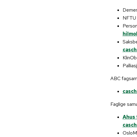
Deme
NFT
Person
hilmo
Saksbe
casch
KlinO
Pallias
ABC fagsaml
casch
Faglige samar
Ahus 
casch
OsloM