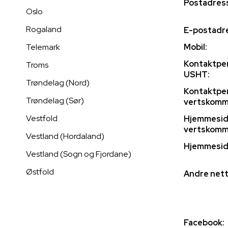
Postadres
Oslo
Rogaland
E-postadr
Mobil:
Telemark
Kontaktpe
Troms
USHT:
Trøndelag (Nord)
Kontaktpe
Trøndelag (Sør)
vertskomm
Vestfold
Hjemmesi
vertskomm
Vestland (Hordaland)
Hjemmesid
Vestland (Sogn og Fjordane)
Østfold
Andre nett
Facebook: