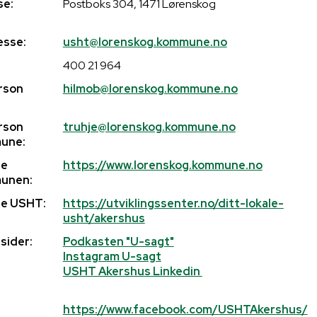
se:
Postboks 304, 1471 Lørenskog
esse:
usht@lorenskog.kommune.no
400 21 964
rson
hilmob@lorenskog.kommune.no
rson
truhje@lorenskog.kommune.no
une:
de
https://www.lorenskog.kommune.no
unen:
e USHT:
https://utviklingssenter.no/ditt-lokale-
usht/akershus
sider:
Podkasten "U-sagt"
Instagram U-sagt
USHT Akershus Linkedin
https://www.facebook.com/USHTAkershus/