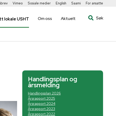
sbrev
Vimeo
Sosiale medier
English
Saami
For ansatte
Søk
Om oss
Aktuelt
tt lokale USHT
Handlingsplan og
årsmelding
Handlingsplan 2026
Årsrapport 2025
Årsrapport 2024
Årsrapport 2023
Årsrapport 2022