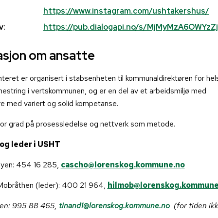
https://www.instagram.com/ushtakershus/
v:
https://pub.dialogapi.no/s/MjMyMzA6OW
asjon om ansatte
nteret er organisert i stabsenheten til kommunaldirektøren for hel
string i vertskommunen, og er en del av et arbeidsmiljø med
e med variert og solid kompetanse.
stor grad på prosessledelse og nettverk som metode.
og leder i USHT
øyen: 454 16 285,
cascho@lorenskog.kommune.no
 Mobråthen (leder): 400 21 964,
hilmob@lorenskog.kommune
sen: 995 88 465,
tinand1@lorenskog.kommune.no
(for tiden ik