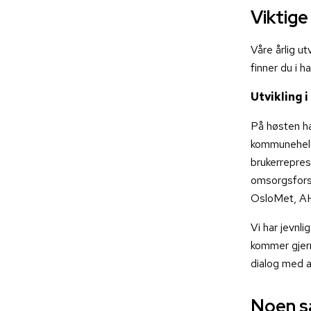
Viktige
Våre årlig ut
finner du i h
Utvikling 
På høsten har
kommunehelse
brukerrepres
omsorgsforsk
OsloMet, AH
Vi har jevnl
kommer gjern
dialog med 
Noen s