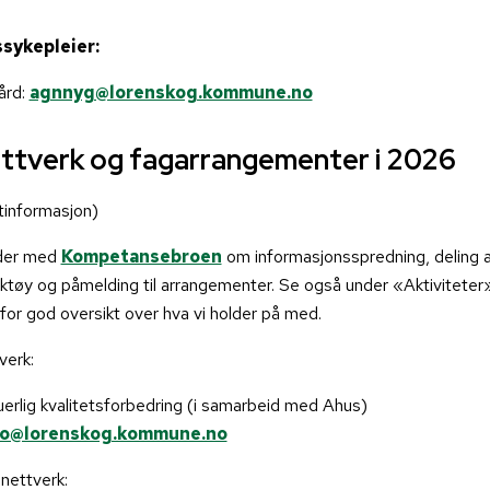
sykepleier:
ård:
agnnyg@lorenskog.kommune.no
ettverk og fagarrangementer i 2026
tinformasjon)
der med
Kompetansebroen
om informasjonsspredning, deling 
tøy og påmelding til arrangementer. Se også under «Aktiviteter
 for god oversikt over hva vi holder på med.
verk:
uerlig kvalitetsforbedring (i samarbeid med Ahus)
o@lorenskog.kommune.no
ettverk: