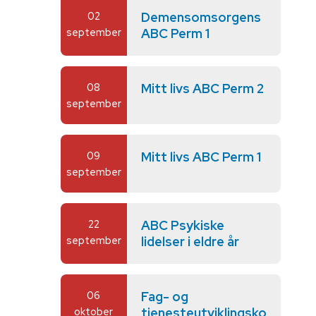
02
Demensomsorgens
september
ABC Perm 1
08
Mitt livs ABC Perm 2
september
09
Mitt livs ABC Perm 1
september
22
ABC Psykiske
september
lidelser i eldre år
06
Fag- og
oktober
tjenesteutviklingsko