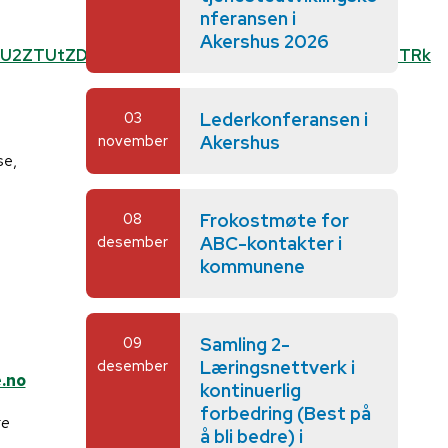
nferansen i
Akershus 2026
YzZjU2ZTUtZDE5ZS00M2FiLThmY2EtYjhjNGE3ZDBhZTRk
03
Lederkonferansen i
november
Akershus
se,
08
Frokostmøte for
desember
ABC-kontakter i
kommunene
09
Samling 2-
desember
Læringsnettverk i
.no
kontinuerlig
forbedring (Best på
ke
å bli bedre) i