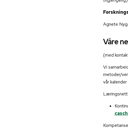
tilgjengelig)
Forsknings
Agnete Nyg
Våre n
(med kontak
Vi samarbei
metoder/verk
vår kalender
Læringsnett
Kontin
casch
Kompetansen