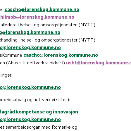
ns
cascho@lorenskog.kommune.no
U
hilmob@lorenskog.kommune.no
alledere i helse- og omsorgstjenesten (NYTT)
b@lorenskog.kommune.no
handling i helse- og omsorgstjenester (NYTT)
o@lorenskog.kommune.no
bsKommune
cascho@lorenskog.kommune.no
jon (Ahus sitt nettverk vi bidrar i)
usht@lorenskog.kommune.
inger:
o@lorenskog.kommune.no
beidsutvalg og nettverk vi sitter i:
fagråd kompetanse og innovasjon
o@lorenskog.kommune.no
et samarbeidsorgan med Romerike og