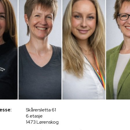
esse:
Skårersletta 61
6.etasje
1473 Lørenskog