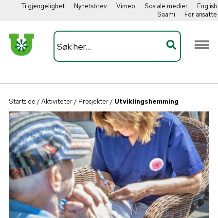
Tilgjengelighet
Nyhetsbrev
Vimeo
Sosiale medier
English
Saami
For ansatte
Startside
/
Aktiviteter
/
Prosjekter
/
Utviklingshemming