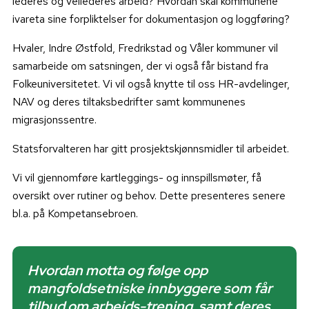
lederes og veilederes arbeid? Hvordan skal kommunene
ivareta sine forpliktelser for dokumentasjon og loggføring?
Hvaler, Indre Østfold, Fredrikstad og Våler kommuner vil
samarbeide om satsningen, der vi også får bistand fra
Folkeuniversitetet. Vi vil også knytte til oss HR-avdelinger,
NAV og deres tiltaksbedrifter samt kommunenes
migrasjonssentre.
Statsforvalteren har gitt prosjektskjønnsmidler til arbeidet.
Vi vil gjennomføre kartleggings- og innspillsmøter, få
oversikt over rutiner og behov. Dette presenteres senere
bl.a. på Kompetansebroen.
Hvordan motta og følge opp
mangfoldsetniske innbyggere som får
tilbud om arbeids-trening, samt deres