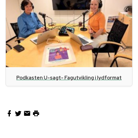
Podkasten U-sagt- Fagutvikling i lydformat