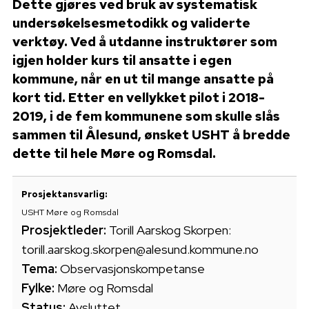
Dette gjøres ved bruk av systematisk
undersøkelsesmetodikk og validerte
verktøy. Ved å utdanne instruktører som
igjen holder kurs til ansatte i egen
kommune, når en ut til mange ansatte på
kort tid. Etter en vellykket pilot i 2018-
2019, i de fem kommunene som skulle slås
sammen til Ålesund, ønsket USHT å bredde
dette til hele Møre og Romsdal.
Prosjektansvarlig:
USHT Møre og Romsdal
Prosjektleder:
Torill Aarskog Skorpen:
torill.aarskog.skorpen@alesund.kommune.no
Tema:
Observasjonskompetanse
Fylke:
Møre og Romsdal
Status:
Avsluttet