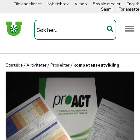
Tilgjengelighet
Nyhetsbrev
Vimeo
Sosiale medier
English
Saami
For ansatte
Startside
/
Aktiviteter
/
Prosjekter
/
Kompetanseutvikling