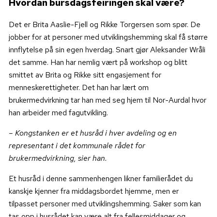
Hvordan bursdagsfeiringen skal være?
Det er Brita Aaslie-Fjell og Rikke Torgersen som spør. De
jobber for at personer med utviklingshemming skal få større
innflytelse på sin egen hverdag. Snart gjør Aleksander Wråli
det samme. Han har nemlig vært på workshop og blitt
smittet av Brita og Rikke sitt engasjement for
menneskerettigheter. Det han har lært om
brukermedvirkning tar han med seg hjem til Nor-Aurdal hvor
han arbeider med fagutvikling.
– Kongstanken er et husråd i hver avdeling og en
representant i det kommunale rådet for
brukermedvirkning, sier han.
Et husråd i denne sammenhengen likner familierådet du
kanskje kjenner fra middagsbordet hjemme, men er
tilpasset personer med utviklingshemming. Saker som kan
tas opp i husrådet kan være alt fra fellesmiddager og