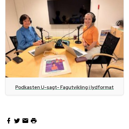
Podkasten U-sagt- Fagutvikling i lydformat