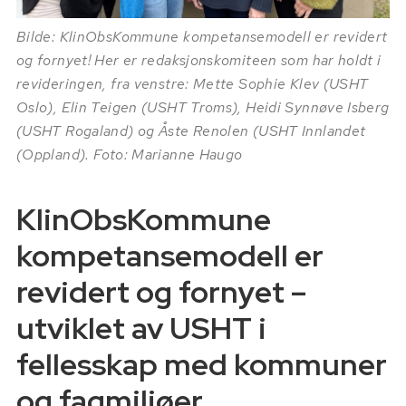
Bilde: KlinObsKommune kompetansemodell er revidert
og fornyet! Her er redaksjonskomiteen som har holdt i
revideringen, fra venstre: Mette Sophie Klev (USHT
Oslo), Elin Teigen (USHT Troms), Heidi Synnøve Isberg
(USHT Rogaland) og Åste Renolen (USHT Innlandet
(Oppland). Foto: Marianne Haugo
KlinObsKommune
kompetansemodell er
revidert og fornyet –
utviklet av USHT i
fellesskap med kommuner
og fagmiljøer