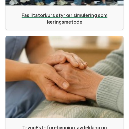
Fasilitatorkurs styrker simulering som
læringsmetode
TryggEst- forebygging, avdekking og