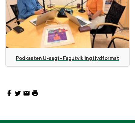
Podkasten U-sagt- Fagutvikling i lydformat