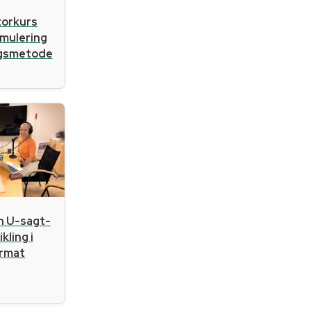
atorkurs
imulering
ngsmetode
n U-sagt-
kling i
ormat