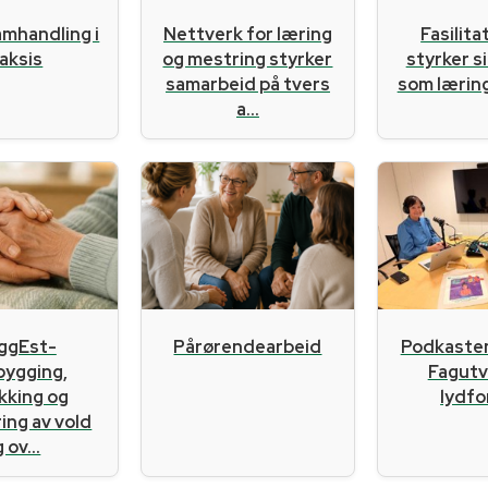
amhandling i
Nettverk for læring
Fasilit
aksis
og mestring styrker
styrker s
samarbeid på tvers
som læri
a...
ggEst-
Pårørendearbeid
Podkaste
bygging,
Fagutvi
kking og
lydf
ing av vold
 ov...