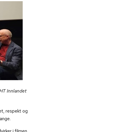
USHT Innlandet
et, respekt og
mange.
rker i filmen.