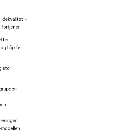
ildekvalitet –
fortjener.
etter
 og håp før
g stor
-gruppen
ønn
oreningen
D-modellen