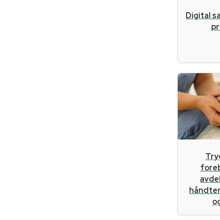
Digital s
pr
Try
fore
avde
håndter
og