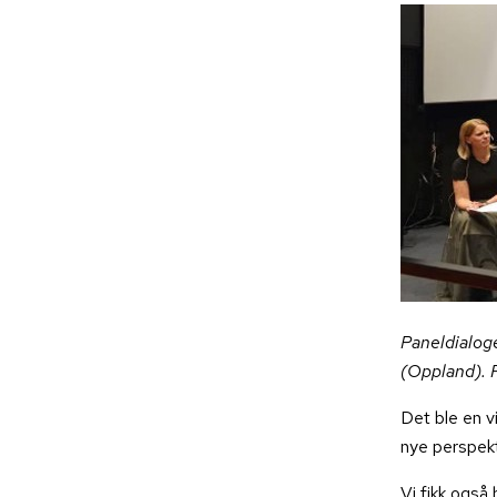
Paneldialoge
(Oppland). 
Det ble en v
nye perspekt
Vi fikk også