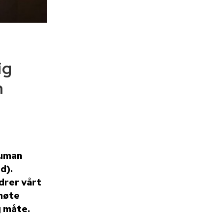
ig
n
Human
d).
drer vårt
møte
 måte.