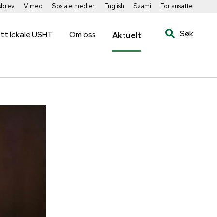
sbrev
Vimeo
Sosiale medier
English
Saami
For ansatte
Søk
itt lokale USHT
Om oss
Aktuelt