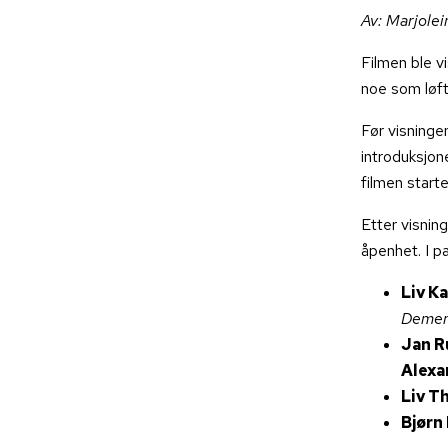
Av:
Marjolei
Filmen ble vi
noe som løft
Før visningen
introduksjon
filmen starte
Etter visnin
åpenhet. I pa
Liv Ka
Demen
Jan R
Alexa
Liv T
Bjørn