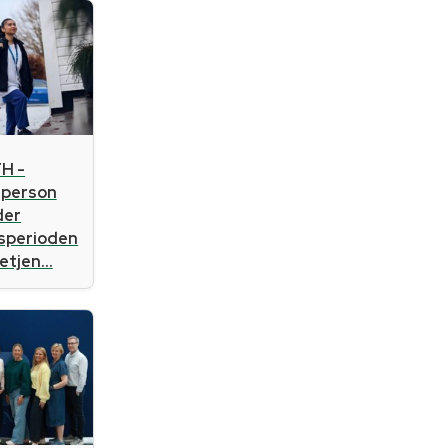
H -
sperson
der
gsperioden
tjen...