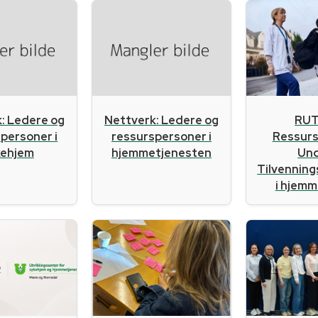
RUT
: Ledere og
Nettverk: Ledere og
Ressur
personer i
ressurspersoner i
Un
kehjem
hjemmetjenesten
Tilvennin
i hjemme