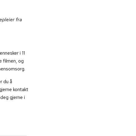
pleier fra
nnesker i 11
ge filmen, og
emensomsorg.
r du å
gjerne kontakt
deg gjerne i