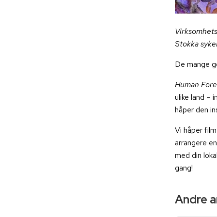
Virksomhets
Stokka syke
De mange god
Human Fore
ulike land – 
håper den in
Vi håper film
arrangere en
med din loka
gang!
Andre ar