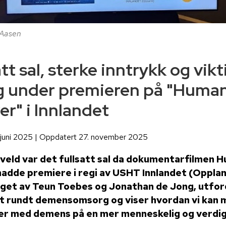
 Aasen
tt sal, sterke inntrykk og vikt
g under premieren på "Huma
er" i Innlandet
. juni 2025 | Oppdatert 27. november 2025
veld var det fullsatt sal da dokumentarfilmen 
adde premiere i regi av USHT Innlandet (Opplan
aget av Teun Toebes og Jonathan de Jong, utfor
t rundt demensomsorg og viser hvordan vi kan 
r med demens på en mer menneskelig og verdig