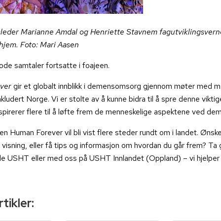
leder Marianne Amdal og Henriette Stavnem fagutviklingsverne
hjem. Foto: Mari Aasen
e samtaler fortsatte i foajeen.
ver
gir et globalt innblikk i demensomsorg gjennom møter med me
inkludert Norge. Vi er stolte av å kunne bidra til å spre denne vikti
spirerer flere til å løfte frem de menneskelige aspektene ved d
en Human Forever vil bli vist flere steder rundt om i landet. Ønske
 visning, eller få tips og informasjon om hvordan du går frem? Ta 
le USHT eller med oss på USHT Innlandet (Oppland) – vi hjelper 
tikler: