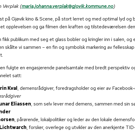
n Verplak (
maria.johanna.verplak@gjovik.kommune.no
)
st på Gjøvik kino & Scene, på stort lerret og med optimal lyd og b
et opplevelsen og ga filmen den kraften og tilstedeværelsen den 
 fikk publikum med seg et glass bobler og kringler inn i salen, og 
en skålte vi sammen – en fin og symbolsk markering av fellesskap
t.
gen fulgte en engasjerende panelsamtale med bredt perspektiv o
nelet satt:
rin Kval
, demensrådgiver, foredragsholder og eier av Facebook
srådgiver
unar Eliassen
, som selv lever med demens, sammen med sin s
nder
horsen
, pårørende, lokalpolitiker og leder av den lokale demensf
 Lichtwarch
, forsker, overlege og utvikler av den anerkjente TI