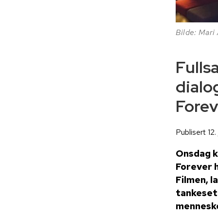
Bilde: Mari
Fullsa
dialo
Forev
Publisert 12
Onsdag k
Forever h
Filmen, l
tankeset
menneske