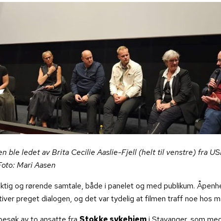
n ble ledet av Brita Cecilie Aaslie-Fjell (helt til venstre) fra 
Foto: Mari Aasen
iktig og rørende samtale, både i panelet og med publikum. Åpenh
iver preget dialogen, og det var tydelig at filmen traff noe hos 
 besøk av to ansatte fra
Stokke sykehjem
i Stavanger, som medvi