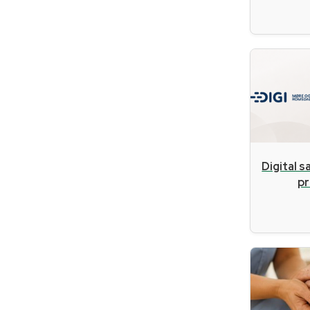
Digital s
pr