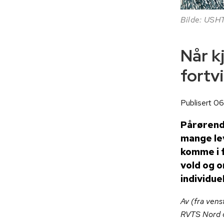
Bilde: USH
Når k
fortv
Publisert 0
Pårørende
mange lev
komme i f
vold og o
individue
Av (fra ven
RVTS Nord o