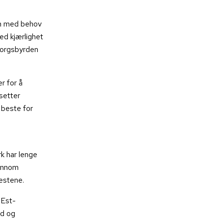
em med behov
ed kjærlighet
sorgsbyrden
r for å
setter
 beste for
k har lenge
jennom
nestene.
gEst-
ld og