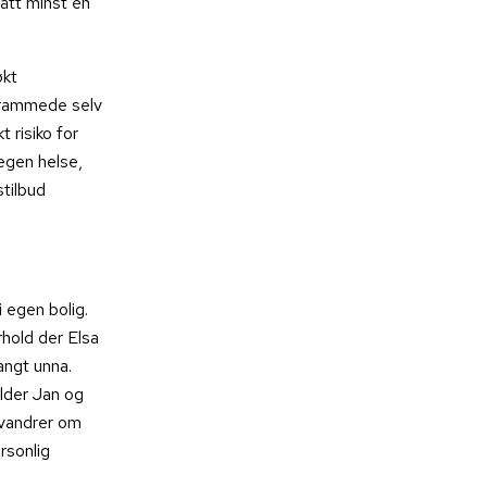
ått minst én
økt
nsrammede selv
 risiko for
egen helse,
tilbud
 egen bolig.
rhold der Elsa
angt unna.
lder Jan og
 vandrer om
rsonlig