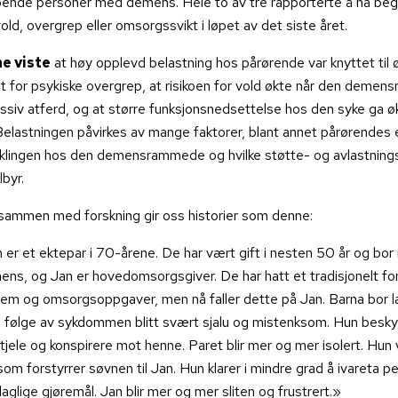
ende personer med demens. Hele to av tre rapporterte å ha beg
old, overgrep eller omsorgssvikt i løpet av det siste året.
e viste
at høy opplevd belastning hos pårørende var knyttet til 
t for psykiske overgrep, at risikoen for vold økte når den deme
siv atferd, og at større funksjonsnedsettelse hos den syke ga økt
 Belastningen påvirkes av mange faktorer, blant annet pårørendes 
klingen hos den demensrammede og hvilke støtte- og avlastnings
byr.
 sammen med forskning gir oss historier som denne:
 er et ektepar i 70-årene. De har vært gift i nesten 50 år og bor i
ens, og Jan er hovedomsorgsgiver. De har hatt et tradisjonelt fo
jem og omsorgsoppgaver, men nå faller dette på Jan. Barna bor l
 følge av sykdommen blitt svært sjalu og mistenksom. Hun besky
stjele og konspirere mot henne. Paret blir mer og mer isolert. Hun
om forstyrrer søvnen til Jan. Hun klarer i mindre grad å ivareta pe
glige gjøremål. Jan blir mer og mer sliten og frustrert.»