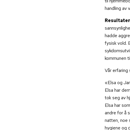
til hjemmebo
handling av v
Resultaten
sannsynlighe
hadde aggres
fysisk vold.
sykdomsutvi
kommunen til
Vår erfaring
«Elsa og Jan
Elsa har dem
tok seg av h
Elsa har som
andre for å 
natten, noe s
hygiene og da