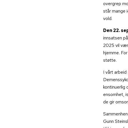
overgrep mot
står mange i
vold.
Den 22. s
innsatsen på
2025 vil væ
hjemme. For 
støtte.
I vårt arbei
Demenssykdom
kontinuerlig 
ensomhet, is
de gir omsorg
Sammenhenge
Gunn Steins