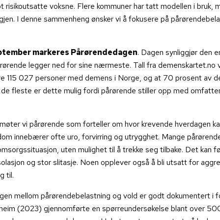
 risikoutsatte voksne. Flere kommuner har tatt modellen i bruk, 
gjen. I denne sammenheng ønsker vi å fokusere på pårørendebela
eptember markeres Pårørendedagen
. Dagen synliggjør den 
rørende legger ned for sine nærmeste. Tall fra demenskartet.no vi
re 115 027 personer med demens i Norge, og at 70 prosent av d
de fleste er dette mulig fordi pårørende stiller opp med omfatte
d møter vi pårørende som forteller om hvor krevende hverdagen k
 innebærer ofte uro, forvirring og utrygghet. Mange pårørende 
omsorgssituasjon, uten mulighet til å trekke seg tilbake. Det kan før
olasjon og stor slitasje. Noen opplever også å bli utsatt for aggr
 til.
n mellom pårørendebelastning og vold er godt dokumentert i fo
heim (2023) gjennomførte en spørreundersøkelse blant over 50