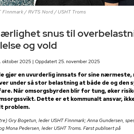
T Finnmark / RVTS Nord / USHT Troms
jærlighet snus til overbelastn
ilelse og vold
6. oktober 2025 | Oppdatert 25. november 2025
 gjør en uvurderlig innsats for sine nærmeste,
er under så stor belastning at både de og den 
are. Når omsorgsbyrden blir for tung, øker risi
msorgssvikt. Dette er et kommunalt ansvar, ikk
lt problem.
stre) Gry Bogetun, leder USHT Finnmark; Anna Gundersen, spes
g Mona Pedersen, leder USHT Troms. Først publisert på