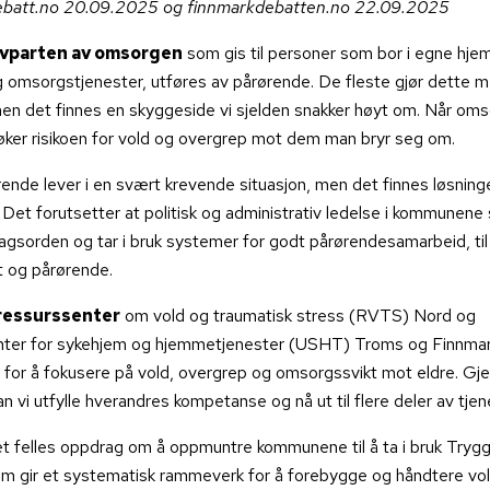
batt.no 20.09.2025 og finnmarkdebatten.no 22.09.2025
lvparten av omsorgen
som gis til personer som bor i egne hj
g omsorgstjenester, utføres av pårørende. De fleste gjør dette m
 men det finnes en skyggeside vi sjelden snakker høyt om. Når om
r, øker risikoen for vold og overgrep mot dem man bryr seg om.
nde lever i en svært krevende situasjon, men det finnes løsninge
 Det forutsetter at politisk og administrativ ledelse i kommunene 
gsorden og tar i bruk systemer for godt pårørendesamarbeid, til
t og pårørende.
ressurssenter
om vold og traumatisk stress (RVTS) Nord og
enter for sykehjem og hjemmetjenester (USHT) Troms og Finnmar
for å fokusere på vold, overgrep og omsorgssvikt mot eldre. G
n vi utfylle hverandres kompetanse og nå ut til flere deler av tje
et felles oppdrag om å oppmuntre kommunene til å ta i bruk Tryg
m gir et systematisk rammeverk for å forebygge og håndtere vo