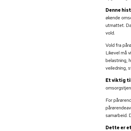
Denne histo
økende omsor
utmattet. Da
vold.
Vold fra pår
Likevel må v
belastning, 
veiledning, s
Et viktig t
omsorgstjen
For pårørend
pårørendeavta
samarbeid. D
Dette er e