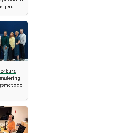
tjen...
atorkurs
imulering
ngsmetode