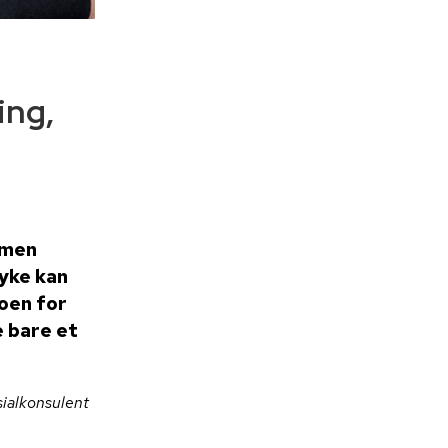
ing,
 men
syke kan
koen for
e bare et
ialkonsulent