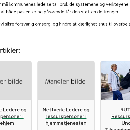
or må kommunenes ledelse ta i bruk de systemene og verktøyene 
 at både pasienter og pårørende får den støtten de trenger.
 vi sikre forsvarlig omsorg, og hindre at kjærlighet snus til overbe
tikler:
RUT
: Ledere og
Nettverk: Ledere og
Ressur
personer i
ressurspersoner i
Un
kehjem
hjemmetjenesten
Tilvennin