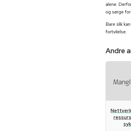
alene. Derf
og sørge for
Bare slik kan
fortvilelse.
Andre ar
Nettverk
ressurs
sy