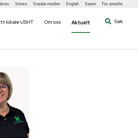
sbrev
Vimeo
Sosiale medier
English
Saami
For ansatte
Søk
itt lokale USHT
Om oss
Aktuelt