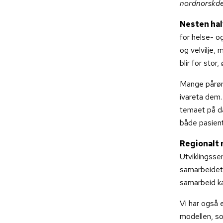
nordnorskde
Nesten ha
for helse- o
og velvilje,
blir for sto
Mange pårøre
ivareta dem.
temaet på da
både pasien
Regionalt 
Utviklingss
samarbeidet 
samarbeid ka
Vi har også 
modellen, so