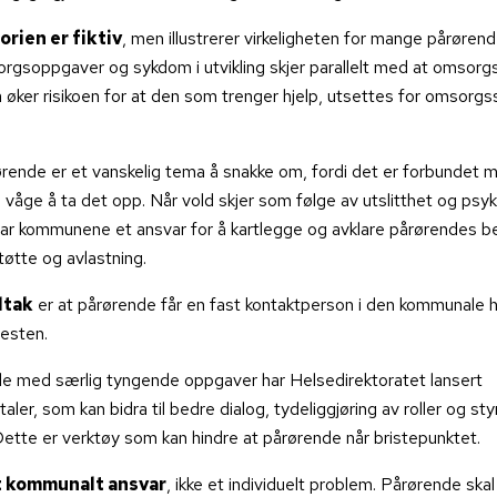
rien er fiktiv
, men illustrerer virkeligheten for mange pårørende
gsoppgaver og sykdom i utvikling skjer parallelt med at omsorgsg
 øker risikoen for at den som trenger hjelp, utsettes for omsorgssv
ørende er et vanskelig tema å snakke om, fordi det er forbundet 
i våge å ta det opp. Når vold skjer som følge av utslitthet og psyk
har kommunene et ansvar for å kartlegge og avklare pårørendes b
tøtte og avlastning.
iltak
er at pårørende får en fast kontaktperson i den kommunale 
esten.
e med særlig tyngende oppgaver har Helsedirektoratet lansert
ler, som kan bidra til bedre dialog, tydeliggjøring av roller og sty
ette er verktøy som kan hindre at pårørende når bristepunktet.
t kommunalt ansvar
, ikke et individuelt problem. Pårørende skal