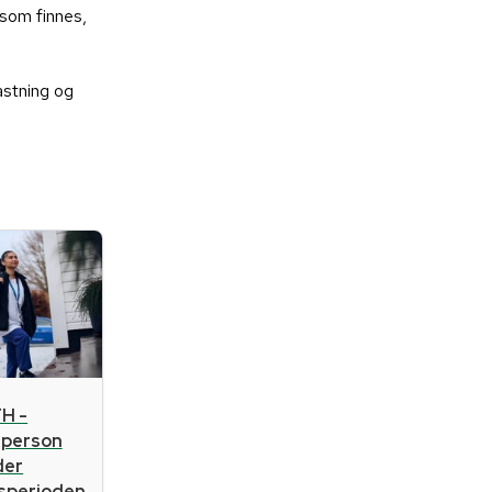
som finnes,
lastning og
H -
sperson
der
gsperioden