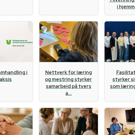
i hjemme
amhandling i
Nettverk for læring
Fasilit
aksis
og mestring styrker
styrker s
samarbeid på tvers
som læri
a...