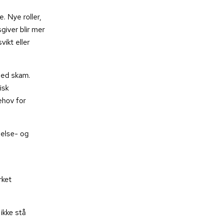
. Nye roller,
iver blir mer
ikt eller
med skam.
isk
ehov for
helse- og
rket
 ikke stå