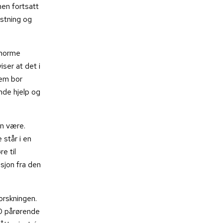
men fortsatt
stning og
enorme
ser at det i
em bor
nde hjelp og
an være.
står i en
e til
esjon fra den
rskningen.
0 pårørende