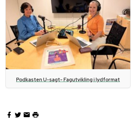
Podkasten U-sagt- Fagutvikling i lydformat