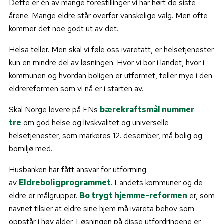
Dette er én av mange forestillinger vi har hørt de siste
årene. Mange eldre står overfor vanskelige valg. Men ofte
kommer det noe godt ut av det.
Helsa teller. Men skal vi føle oss ivaretatt, er helsetjenester
kun en mindre del av løsningen. Hvor vi bor i landet, hvor i
kommunen og hvordan boligen er utformet, teller mye i den
eldrereformen som vi nå er i starten av.
Skal Norge levere på FNs
bærekraftsmål nummer
tre
om god helse og livskvalitet og universelle
helsetjenester, som markeres 12. desember, må bolig og
bomiljø med.
Husbanken har fått ansvar for utforming
av
Eldreboligprogrammet
. Landets kommuner og de
eldre er målgrupper.
Bo trygt hjemme-reformen
er, som
navnet tilsier at eldre sine hjem må ivareta behov som
oppstår i høy alder. Løsningen på disse utfordringene er