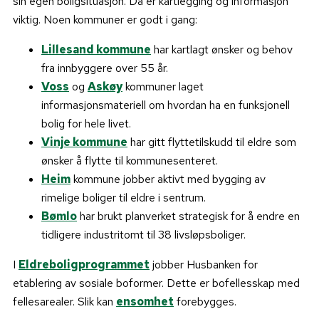
sin egen boligsituasjon. Da er kartlegging og informasjon
viktig. Noen kommuner er godt i gang:
Lillesand kommune
har kartlagt ønsker og behov
fra innbyggere over 55 år.
Voss
og
Askøy
kommuner laget
informasjonsmateriell om hvordan ha en funksjonell
bolig for hele livet.
Vinje kommune
har gitt flyttetilskudd til eldre som
ønsker å flytte til kommunesenteret.
Heim
kommune jobber aktivt med bygging av
rimelige boliger til eldre i sentrum.
Bømlo
har brukt planverket strategisk for å endre en
tidligere industritomt til 38 livsløpsboliger.
I
Eldreboligprogrammet
jobber Husbanken for
etablering av sosiale boformer. Dette er bofellesskap med
fellesarealer. Slik kan
ensomhet
forebygges.