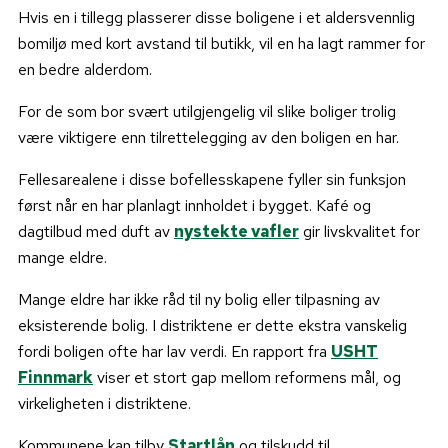
Hvis en i tillegg plasserer disse boligene i et aldersvennlig
bomiljø med kort avstand til butikk, vil en ha lagt rammer for
en bedre alderdom.
For de som bor svært utilgjengelig vil slike boliger trolig
være viktigere enn tilrettelegging av den boligen en har.
Fellesarealene i disse bofellesskapene fyller sin funksjon
først når en har planlagt innholdet i bygget. Kafé og
dagtilbud med duft av
nystekte vafler
gir livskvalitet for
mange eldre.
Mange eldre har ikke råd til ny bolig eller tilpasning av
eksisterende bolig. I distriktene er dette ekstra vanskelig
fordi boligen ofte har lav verdi. En rapport fra
USHT
Finnmark
viser et stort gap mellom reformens mål, og
virkeligheten i distriktene.
Kommunene kan tilby
Startlån
og tilskudd til