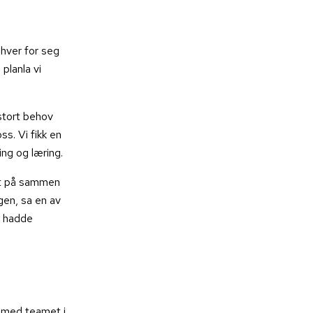
hver for seg
planla vi
stort behov
ss. Vi fikk en
ing og læring.
det på sammen
gen, sa en av
i hadde
g med teamet i