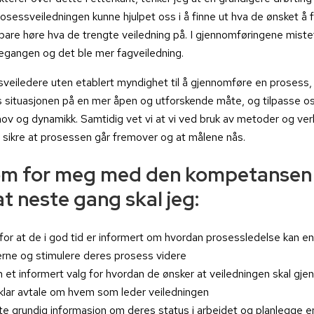
rosessveiledningen kunne hjulpet oss i å finne ut hva de ønsket å f
bare høre hva de trengte veiledning på. I gjennomføringene mistet 
egangen og det ble mer fagveiledning.
eiledere uten etablert myndighet til å gjennomføre en prosess,
 situasjonen på en mer åpen og utforskende måte, og tilpasse os
v og dynamikk. Samtidig vet vi at vi ved bruk av metoder og verk
 å sikre at prosessen går fremover og at målene nås.
m for meg med den kompetansen 
at neste gang skal jeg:
for at de i god tid er informert om hvordan prosessledelse kan en
erne og stimulere deres prosess videre
 et informert valg for hvordan de ønsker at veiledningen skal gj
klar avtale om hvem som leder veiledningen
te grundig informasjon om deres status i arbeidet og planlegge 