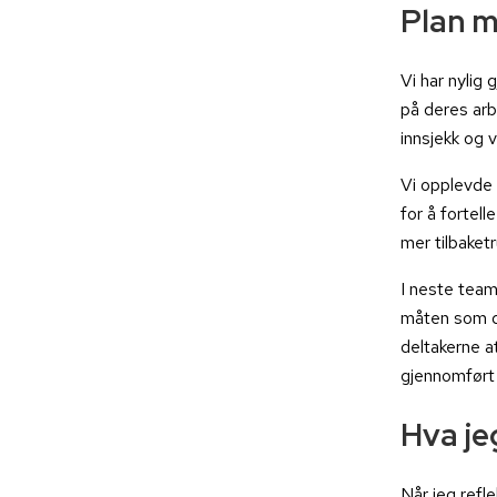
Plan m
Vi har nylig
på deres arb
innsjekk og 
Vi opplevde 
for å fortell
mer tilbaketr
I neste team
måten som de
deltakerne a
gjennomført
Hva je
Når jeg refl