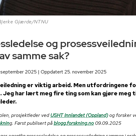
i Bjerke Gjærde/NTNU
ssledelse og prosessveilednin
 av samme sak?
5. september 2025 | Oppdatert 25. november 2025
iledning er viktig arbeid. Men utfordringene fo
 Jeg har lært meg fire ting som kan gjøre meg ti
leder.
olen, prosjektleder ved
USHT Innlandet (Oppland)
og forsker 
knin
g. Først publisert på
blogg.forskning.no
09.09.2025
er egentlig prosessledelse og prosessveiledning sammen i praks