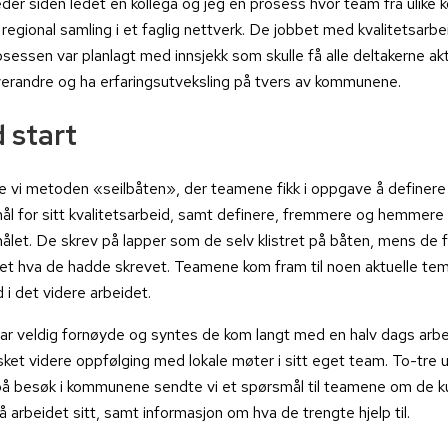
der siden ledet en kollega og jeg en prosess hvor team fra ulike
regional samling i et faglig nettverk. De jobbet med kvalitetsarbei
osessen var planlagt med innsjekk som skulle få alle deltakerne ak
erandre og ha erfaringsutveksling på tvers av kommunene.
 start
e vi metoden «seilbåten», der teamene fikk i oppgave å definere
l for sitt kvalitetsarbeid, samt definere, fremmere og hemmere i 
let. De skrev på lapper som de selv klistret på båten, mens de f
et hva de hadde skrevet. Teamene kom fram til noen aktuelle t
 i det videre arbeidet.
ar veldig fornøyde og syntes de kom langt med en halv dags arbei
et videre oppfølging med lokale møter i sitt eget team. To-tre uk
 på besøk i kommunene sendte vi et spørsmål til teamene om de 
 arbeidet sitt, samt informasjon om hva de trengte hjelp til.