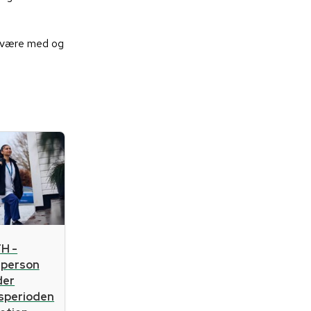
og være med og
H -
sperson
der
gsperioden