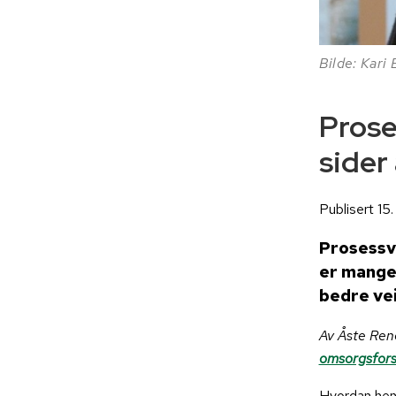
Bilde: Kar
Prose
sider
Publisert 1
Prosessve
er mange.
bedre vei
Av Åste Ren
omsorgsfors
Hvordan heng