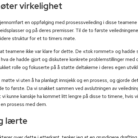
øter virkelighet
 gjennomført en oppfølging med prosessveileding i disse teamene 
eidsplasser og på deres premisser. Til de to første veiledningene 
videre struktur for et to timers møte.
at teamene ikke var klare for dette. De «tok rommet» og hadde 
e hva de hadde gjort og diskutere konkrete problemstillinger med o
ukket rolle og fokuserte på å støtte deltakerne i deres egen utvikl
 møtte vi uten å ha planlagt innsjekk og en prosess, og gjorde 
 to første. Da vi snakket sammen ved avslutningen av veilednin
t vi kunne kanskje ha kommet litt lengre på disse to timene, hvis v
 en prosess med dem.
g lærte
ekterer over dette i etterkant, tenker jeg at en grundigere drøftin