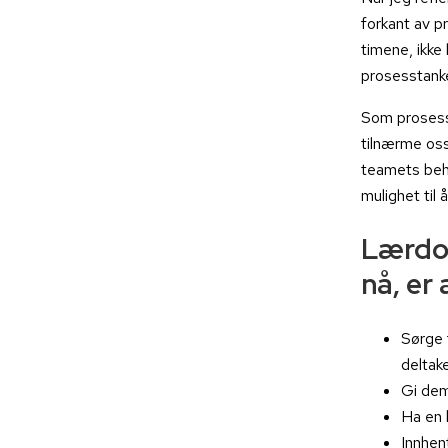
forkant av p
timene, ikke 
prosesstank
Som prosessv
tilnærme oss
teamets beho
mulighet til
Lærdo
nå, er 
Sørge 
deltak
Gi dem
Ha en 
Innhen