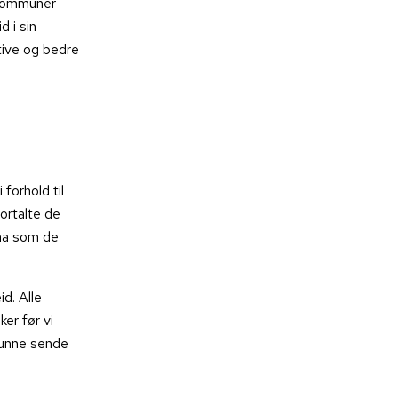
 kommuner
d i sin
tive og bedre
forhold til
ortalte de
ema som de
d. Alle
er før vi
kunne sende