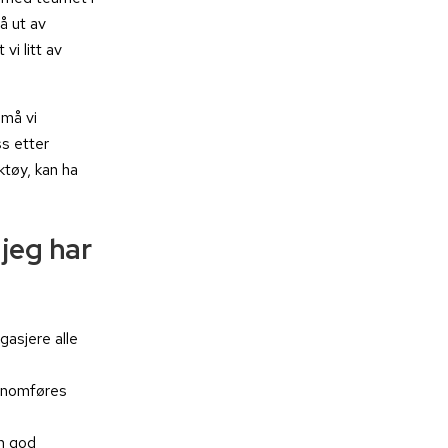
å ut av
vi litt av
 må vi
s etter
tøy, kan ha
jeg har
gasjere alle
ennomføres
en god