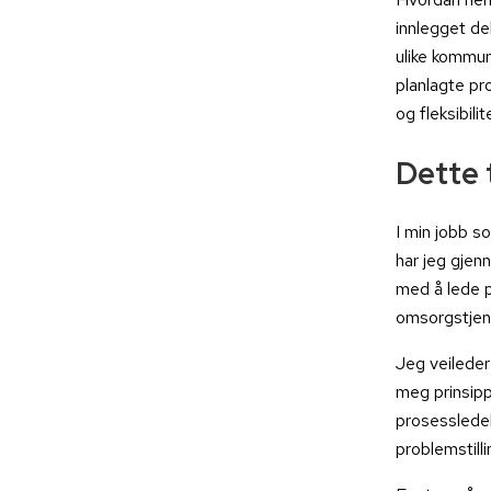
innlegget de
ulike kommun
planlagte pr
og fleksibilit
Dette 
I min jobb s
har jeg gjenn
med å lede p
omsorgstjene
Jeg veileder
meg prinsipp
prosessledel
problemstill