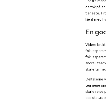
For tre måne
deltok på en 
tjeneste. Pr
kjent med hv
En god
Videre brukt
fokusspørsmå
fokusspørsmå
andre i team
skulle ta med
Deltakerne v
teamene ønsk
skulle reise
oss status på