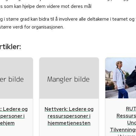
s som kan hjelpe dem videre mot deres mål
g i større grad kan bidra til å involvere alle deltakerne i teamet 
tørre verdi for organisasjonen.
tikler:
RUT
: Ledere og
Nettverk: Ledere og
Ressur
personer i
ressurspersoner i
Un
kehjem
hjemmetjenesten
Tilvennin