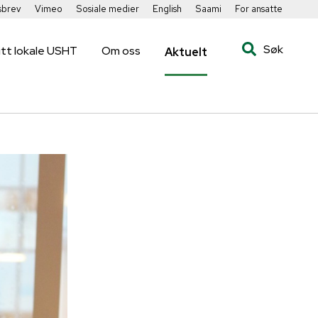
sbrev
Vimeo
Sosiale medier
English
Saami
For ansatte
Søk
itt lokale USHT
Om oss
Aktuelt