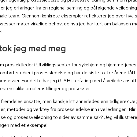
ler jeg erfaringer fra en regional samling og påfølgende veiledn
ale team. Gjennom konkrete eksempler reflekterer jeg over hva s
osesser møter virkelige behov, og hva jeg har lært om balansen m
et.
tok jeg med meg
om prosjektleder i Utviklingssenter for sykehjem og hjemmetjene
omført studier i prosessledelse og har de siste to-tre årene fått l
rosesser. Før dette har jeg i USHT erfaring med å veilede ansatt
sten i ulike problemstillinger og prosesser.
 fremdeles ansatte, men kanskje litt annerledes enn tidligere? Je
er, metoder og verktøy fra prosessledelse inn i veiledningen. Blir
se og prosessveiledning to sider av samme sak? Jeg vil illustrer
ingen med et eksempel.