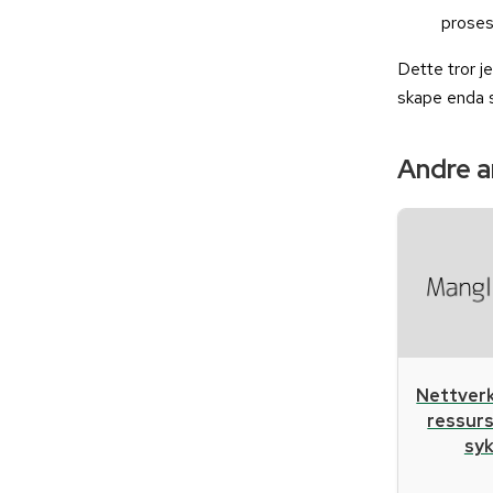
proses
Dette tror je
skape enda s
Andre ar
Nettverk
ressurs
sy