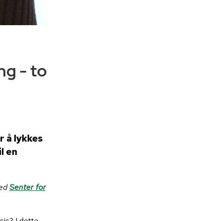
g - to
r å lykkes
l en
ved
Senter for
is? I dette