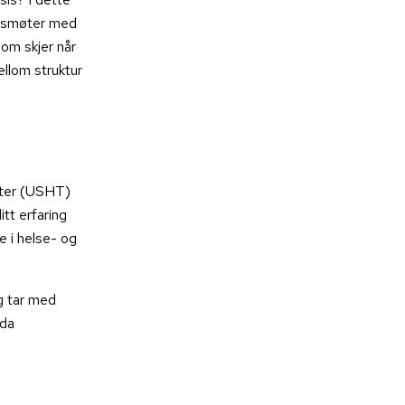
ingsmøter med
om skjer når
ellom struktur
ster (USHT)
itt erfaring
e i helse- og
g tar med
 da
e